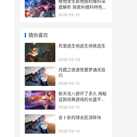
绝地求生新地图利维科深
度解析 探索利维科特色与
战术攻略
2026-05-15
猜你喜欢
死里逃生地逃生地铁逃生
2026-05-08
月圆之夜游侠噩梦通关技
巧
2026-05-15
新天龙八部开了多久 揭秘
这款经典游戏的长盛不衰
之路
，
2026-05-15
会卜卦的球全民消砖块
2026-05-14