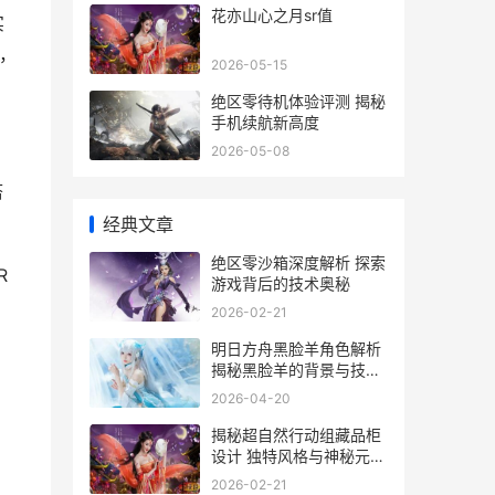
花亦山心之月sr值
实
”，
2026-05-15
绝区零待机体验评测 揭秘
手机续航新高度
2026-05-08
搭
经典文章
绝区零沙箱深度解析 探索
R
游戏背后的技术奥秘
2026-02-21
明日方舟黑脸羊角色解析
揭秘黑脸羊的背景与技能
特点
2026-04-20
揭秘超自然行动组藏品柜
设计 独特风格与神秘元素
完美融合
2026-02-21