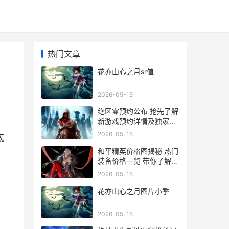
热门文章
花亦山心之月sr值
2026-05-15
绝区零预约公布 抢先了解
新游戏预约详情及独家优
惠
2026-05-15
既
和平精英价格图揭秘 热门
？
装备价格一览 带你了解游
戏内物品真实售价
2026-05-15
花亦山心之月图片小季
2026-05-15