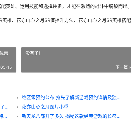
搭配英雄、运用技能和选择装备，才能在激烈的战斗中脱颖而出
R英雄、花亦山心之月SR值提升方法、花亦山心之月SR英雄搭
优惠
没有了！
-05-15
下一篇 
绝区零预约公布 抢先了解新游戏预约详情及独家优惠
和平精英价格图揭秘 热门装备价格一览 带你了解游戏内物品真实售价
花亦山心之月图片小季
绝地求生新地图利维科深度解析 探索利维科特色与战术攻略
新天龙八部开了多久 揭秘这款经典游戏的长盛不衰之路