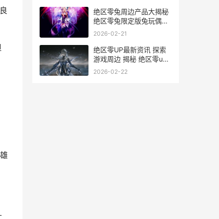
良
绝区零兔周边产品大揭秘
绝区零兔限定版兔玩偶售
价解析
2026-02-21
但
绝区零UP最新资讯 探索
游戏周边 揭秘 绝区零up
主题下的神秘世界
2026-02-22
英雄
升