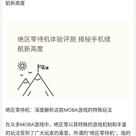
航新高度
绝区零待机：深度解析这款MOBA游戏的特殊玩法
在众多MOBA游戏中，绝区零以其特殊的游戏机制和丰富
的玩法受到了广大玩家的喜爱。所谓的“绝区零待机”，指的