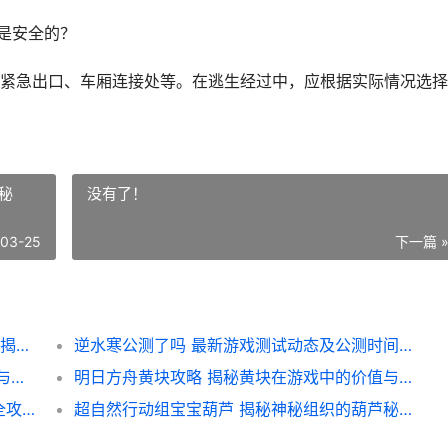
是安全的？
紧急出口、车厢连接处等。在逃生经过中，应根据实际情况选择
秘
没有了！
-03-25
下一篇 
绝求生地铁逃生攻略 如何利用手机绝境求生 揭秘地铁逃生必备神器
逆水寒公测了吗 最新游戏测试动态及公测时间揭秘
超自然行动组墨染 揭秘神秘组织背后的故事与传说
明日方舟黄块攻略 揭秘黄块在游戏中的价值与获取技巧
王者荣耀实战中途退出原因解析及解决方案全攻略
超自然行动组宝宝葫芦 揭秘神秘组织的葫芦秘密与神秘力量