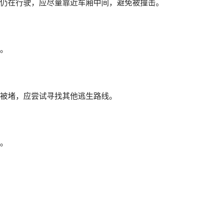
仍在行驶，应尽量靠近车厢中间，避免被撞击。
。
被堵，应尝试寻找其他逃生路线。
。