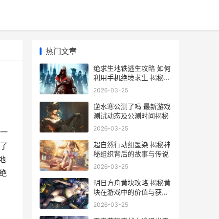
热门文章
绝求生地铁逃生攻略 如何
利用手机绝境求生 揭秘地
铁逃生必备神器
2026-03-25
逆水寒公测了吗 最新游戏
测试动态及公测时间揭秘
2026-03-25
一
超自然行动组墨染 揭秘神
了
秘组织背后的故事与传说
地
2026-03-25
绝
明日方舟黄块攻略 揭秘黄
块在游戏中的价值与获取
技巧
2026-03-25