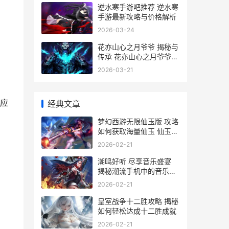
逆水寒手游吧推荐 逆水寒
手游最新攻略与价格解析
2026-03-24
花亦山心之月爷爷 揭秘与
传承 花亦山心之月爷爷的
故事与价值
2026-03-21
应
经典文章
梦幻西游无限仙玉版 攻略
如何获取海量仙玉 仙玉版
价格解析与使用技巧
2026-02-21
潮鸣好听 尽享音乐盛宴
揭秘潮流手机中的音乐神
器价格解析
2026-02-21
皇室战争十二胜攻略 揭秘
如何轻松达成十二胜成就
2026-02-21